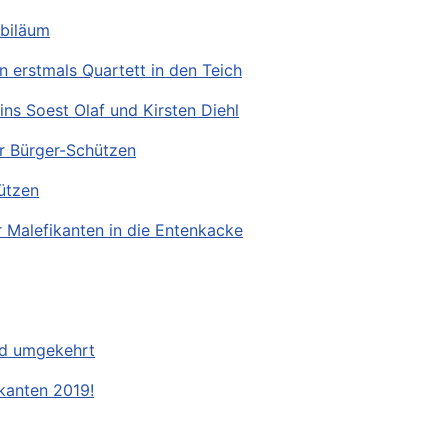
ubiläum
 erstmals Quartett in den Teich
ns Soest Olaf und Kirsten Diehl
er Bürger-Schützen
ützen
 Malefikanten in die Entenkacke
nd umgekehrt
ikanten 2019!