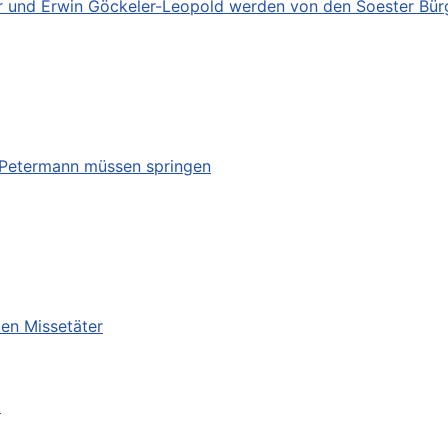
ler und Erwin Göckeler-Leopold werden von den Soester Bü
 Petermann müssen springen
ten Missetäter
m