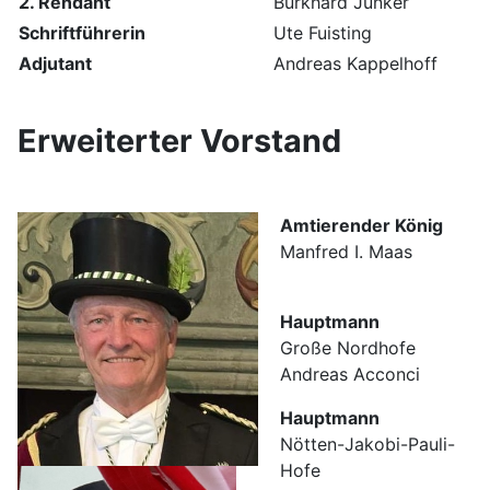
2. Rendant
Burkhard Junker
Schriftführerin
Ute Fuisting
Adjutant
Andreas Kappelhoff
Erweiterter Vorstand
Amtierender König
Manfred I. Maas
Hauptmann
Große Nordhofe
Andreas Acconci
Hauptmann
Nötten-Jakobi-Pauli-
Hofe